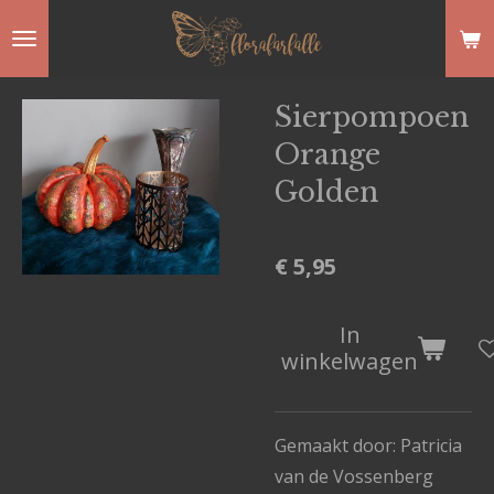
Ga
direct
naar
Sierpompoen
de
Orange
hoofdinhoud
Golden
€ 5,95
In
winkelwagen
Gemaakt door: Patricia
van de Vossenberg