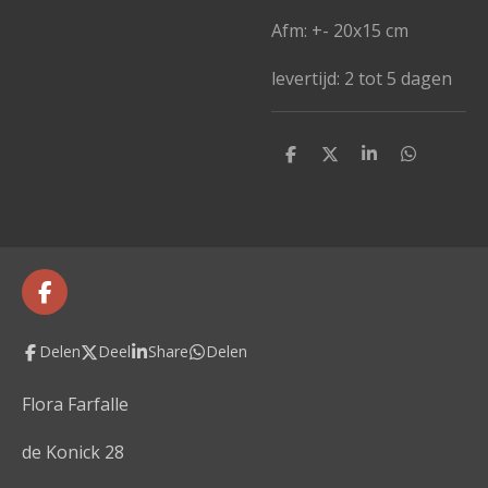
Afm: +- 20x15 cm
levertijd: 2 tot 5 dagen
D
D
S
D
e
e
h
e
l
e
a
l
e
l
r
e
n
e
n
F
a
c
Delen
Deel
Share
Delen
e
b
o
Flora Farfalle
o
k
de Konick 28