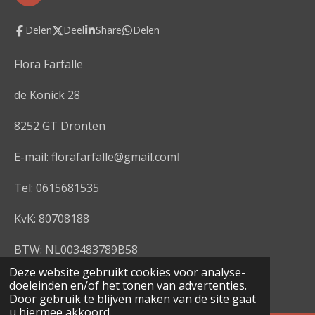
a
c
Delen
Deel
Share
Delen
e
b
o
Flora Farfalle
o
k
de Konick 28
8252 GT Dronten
E-mail: florafarfalle@gmail.com
l
Tel: 0615681535
KvK: 80708188
BTW: NL003483789B58
© 2020 - 2026 Flora Farfalle
Deze website gebruikt cookies voor analyse-
doeleinden en/of het tonen van advertenties.
Powered by
JouwWeb
Door gebruik te blijven maken van de site gaat
u hiermee akkoord.