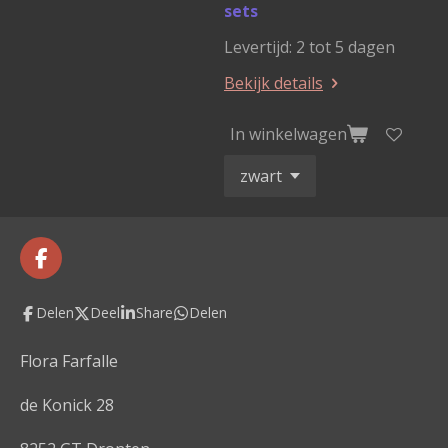
sets
Levertijd: 2 tot 5 dagen
Bekijk details
In winkelwagen
F
a
c
Delen
Deel
Share
Delen
e
b
o
Flora Farfalle
o
k
de Konick 28