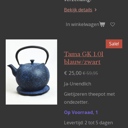
Bekijk details
In winkelwagen
Sale!
Tama GK 1.0l
blauw/zwart
€ 25,00
€ 59,95
Ja-Unendlich
Gietijzeren theepot met
ondezetter.
Op Voorraad, 1
Levertijd: 2 tot 5 dagen