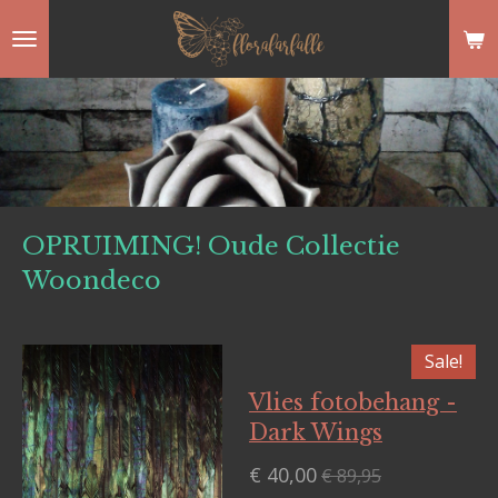
Ga
direct
naar
de
hoofdinhoud
OPRUIMING! Oude Collectie
Woondeco
Sale!
Vlies fotobehang -
Dark Wings
€ 40,00
€ 89,95