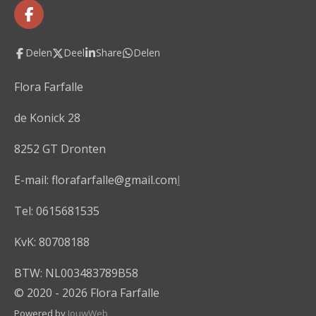
F
a
c
Delen
Deel
Share
Delen
e
b
o
Flora Farfalle
o
k
de Konick 28
8252 GT Dronten
E-mail: florafarfalle@gmail.com
l
Tel: 0615681535
KvK: 80708188
BTW: NL003483789B58
© 2020 - 2026 Flora Farfalle
Powered by
JouwWeb