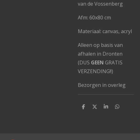
van de Vossenberg
Afm: 60x80 cm
Materiaal: canvas, acryl
Alleen op basis van
afhalen in Dronten
(DUS
GEEN
GRATIS
VERZENDING!!)
Bezorgen in overleg
D
D
S
D
e
e
h
e
l
e
a
l
e
l
r
e
n
e
n