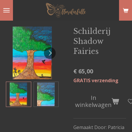
Ga
direct
naar
Schilderij
de
Shadow
hoofdinhoud
Fairies
€ 65,00
GRATIS verzending
In
winkelwagen
Gemaakt Door: Patricia