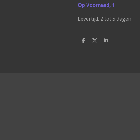
Op Voorraad, 1
Levertijd: 2 tot 5 dagen
D
D
S
e
e
h
l
e
a
e
l
r
n
e