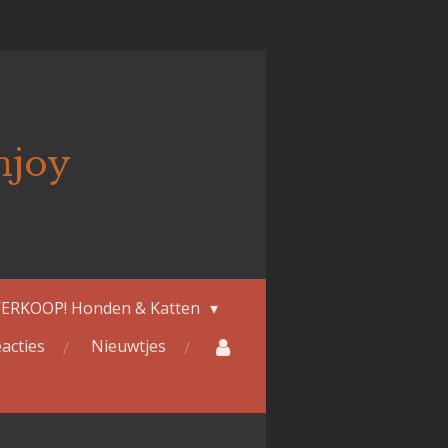
njoy
ERKOOP! Honden & Katten
acties
Nieuwtjes