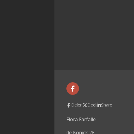
F
a
c
Delen
Deel
Share
e
b
o
Flora Farfalle
o
k
de Konick 28