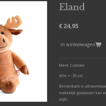
Eland
€ 24,95
In winkelwagen
Merk: Cubbies
Afm: +- 35 cm
Binnenkant is uitneembaa
makkelijk gewassen kan 
blijft.