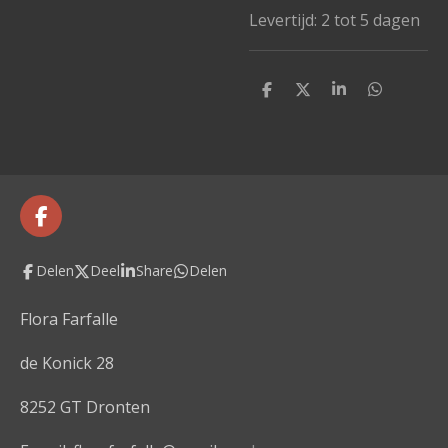
Levertijd: 2 tot 5 dagen
D
D
S
D
e
e
h
e
l
e
a
l
e
l
r
e
n
e
n
F
a
c
Delen
Deel
Share
Delen
e
b
o
Flora Farfalle
o
k
de Konick 28
8252 GT Dronten