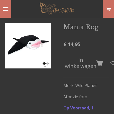
Ga
direct
naar
Manta Rog
de
hoofdinhoud
€ 14,95
In
winkelwagen
Merk: Wild Planet
Afm: zie foto
Op Voorraad, 1