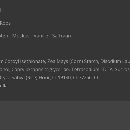
l
- Roos
ten - Muskus - Vanille - Saffraan
ium Cocoyl Isethionate, Zea Mays (Corn) Starch, Disodium La
anol, Caprylic/capric triglyceride, Tetrasodium EDTA, Sucr
ryza Sativa (Rice) Flour, CI 19140, CI 77266, CI
ellac