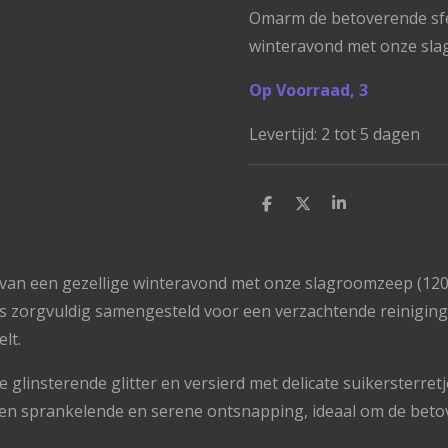
Omarm de betoverende sfe
winteravond met onze sl
Op Voorraad, 3
Levertijd: 2 tot 5 dagen
D
D
S
e
e
h
l
e
a
e
l
r
n
e
an een gezellige winteravond met onze slagroomzeep (120 g
 is zorgvuldig samengesteld voor een verzachtende reinigin
lt.
e glinsterende glitter en versierd met delicate suikersterretje
en sprankelende en serene ontsnapping, ideaal om de betov