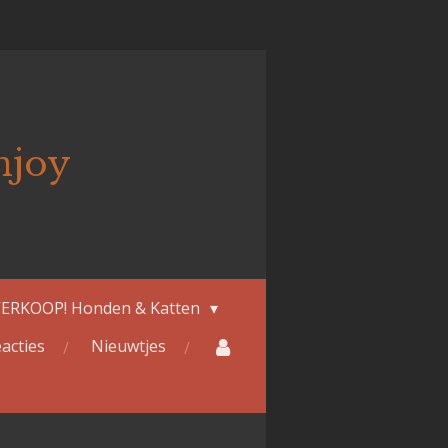
njoy
ERKOOP! Honden & Katten
acties
Nieuwtjes