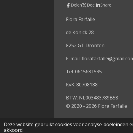
c
Delen
Deel
Share
e
b
o
Flora Farfalle
o
k
de Konick 28
8252 GT Dronten
E-mail: florafarfalle@gmail.co
Tel: 0615681535
KvK: 80708188
BTW: NL003483789B58
© 2020 - 2026 Flora Farfalle
Deze website gebruikt cookies voor analyse-doeleinden en
akkoord.