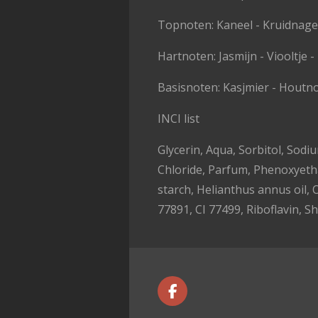
Topnoten: Kaneel - Kruidnage
Hartnoten: Jasmijn - Viooltje 
Basisnoten: Kasjmier - Houtno
INCI list
Glycerin, Aqua, Sorbitol, Sod
Chloride, Parfum, Phenoxyeth
starch, Helianthus annus oil, O
77891, CI 77499, Riboflavin, Sh
F
a