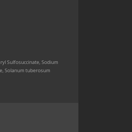
uryl Sulfosuccinate, Sodium
ose, Solanum tuberosum