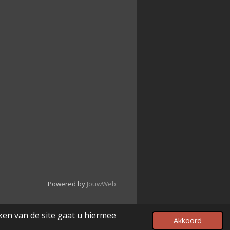
Powered by
JouwWeb
ken van de site gaat u hiermee
Akkoord