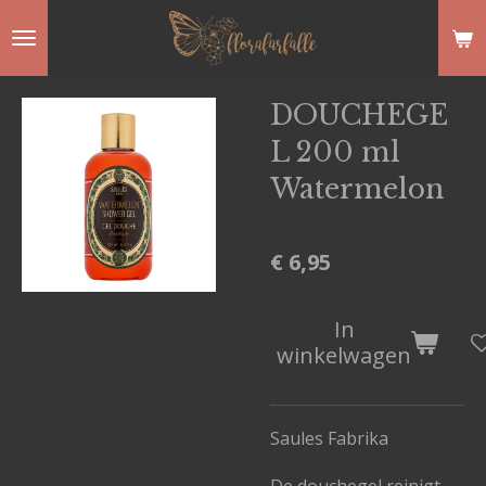
Ga
direct
naar
DOUCHEGE
de
L 200 ml
hoofdinhoud
Watermelon
€ 6,95
In
winkelwagen
Saules Fabrika