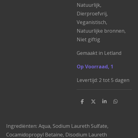
Natuurlijk,
Dierproefvrij,
Veganistisch,
Natuurlijke bronnen,
Niet giftig
Gemaakt in Letland
Op Voorraad, 1
Levertijd: 2 tot 5 dagen
D
D
S
D
e
e
h
e
l
e
a
l
e
l
r
e
n
e
n
Ingrediënten:
Aqua, Sodium Laureth Sulfate,
Cocamidopropyl Betaine, Disodium Laureth