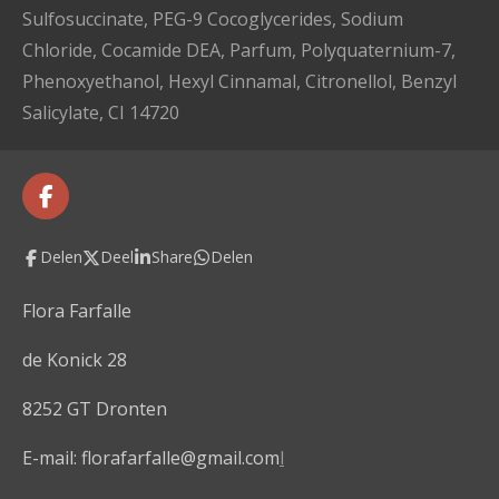
Sulfosuccinate, PEG-9 Cocoglycerides, Sodium
Chloride, Cocamide DEA, Parfum, Polyquaternium-7,
Phenoxyethanol, Hexyl Cinnamal, Citronellol, Benzyl
Salicylate, CI 14720
F
a
c
Delen
Deel
Share
Delen
e
b
o
Flora Farfalle
o
k
de Konick 28
8252 GT Dronten
E-mail: florafarfalle@gmail.com
l