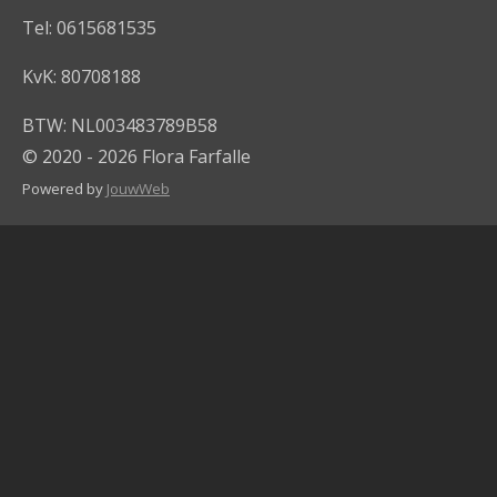
Tel: 0615681535
KvK: 80708188
BTW: NL003483789B58
© 2020 - 2026 Flora Farfalle
Powered by
JouwWeb