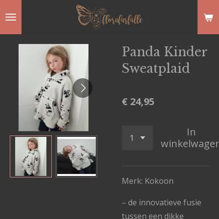
Ga
direct
naar
Panda Kinder
de
Sweatplaid
hoofdinhoud
€ 24,95
In
winkelwage
Merk: Kokoon
– de innovatieve fusie
tussen een dikke