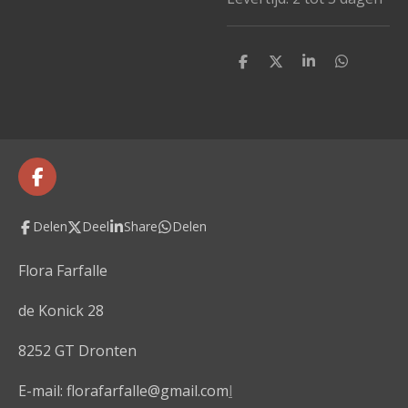
D
D
S
D
e
e
h
e
l
e
a
l
e
l
r
e
n
e
n
F
a
c
Delen
Deel
Share
Delen
e
b
o
Flora Farfalle
o
k
de Konick 28
8252 GT Dronten
E-mail: florafarfalle@gmail.com
l