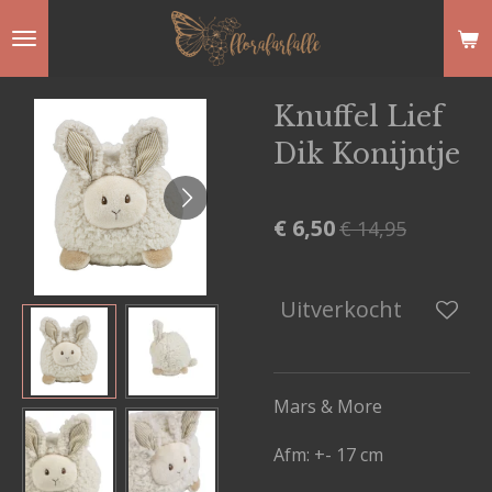
Ga
direct
naar
Knuffel Lief
de
Dik Konijntje
hoofdinhoud
€ 6,50
€ 14,95
Uitverkocht
Mars & More
Afm: +- 17 cm