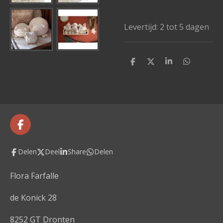
Levertijd: 2 tot 5 dagen
D
D
S
D
e
e
h
e
l
e
a
l
e
l
r
e
n
e
n
F
a
c
Delen
Deel
Share
Delen
e
b
o
Flora Farfalle
o
k
de Konick 28
8252 GT Dronten