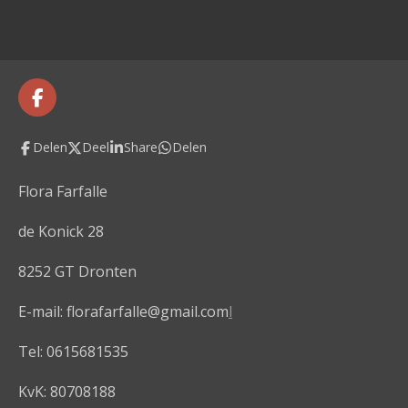
e
e
h
e
l
e
a
l
e
l
r
e
n
e
n
F
a
c
Delen
Deel
Share
Delen
e
b
o
Flora Farfalle
o
k
de Konick 28
8252 GT Dronten
E-mail: florafarfalle@gmail.com
l
Tel: 0615681535
KvK: 80708188