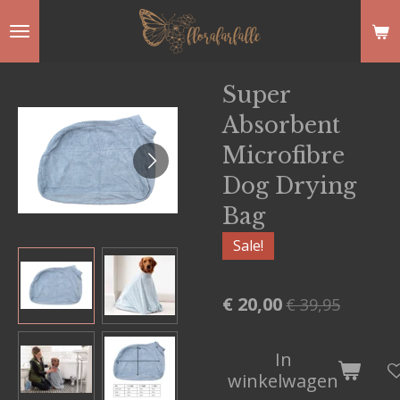
Ga
direct
naar
Super
de
Absorbent
hoofdinhoud
Microfibre
Dog Drying
Bag
Sale!
€ 20,00
€ 39,95
In
winkelwagen