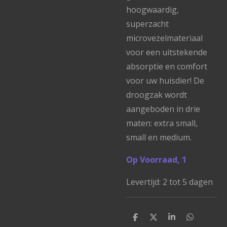
hoogwaardig,
superzacht
microvezelmateriaal
voor een uitstekende
absorptie en comfort
voor uw huisdier! De
droogzak wordt
aangeboden in drie
maten: extra small,
small en medium.
Op Voorraad, 1
Levertijd: 2 tot 5 dagen
D
D
S
D