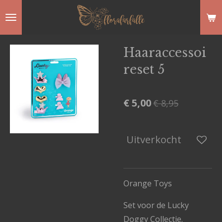
Ga
direct
naar
Haaraccessoi
de
reset 5
hoofdinhoud
€ 5,00
€ 8,95
Uitverkocht
Orange Toys
Set voor de Lucky
Doggy Collectie.