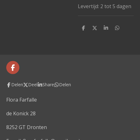
Levertijd: 2 tot 5 dagen
D
D
S
D
e
e
h
e
l
e
a
l
e
l
r
e
n
e
n
F
a
c
Delen
Deel
Share
Delen
e
b
o
Flora Farfalle
o
k
de Konick 28
8252 GT Dronten