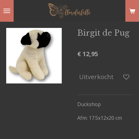
Ga
direct
naar
Birgit de Pug
de
hoofdinhoud
€ 12,95
Uitverkocht
Duckshop
Afm:
17.5x12x20 cm