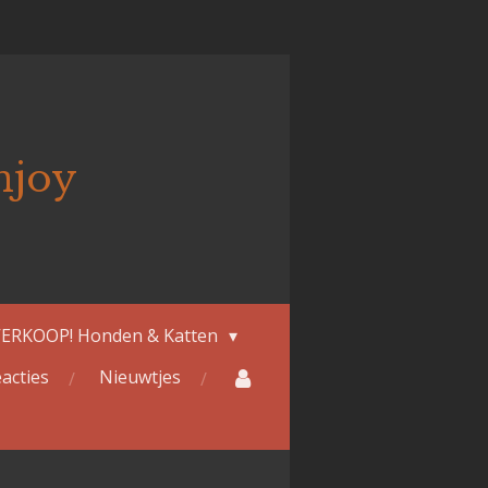
njoy
ERKOOP! Honden & Katten
acties
Nieuwtjes