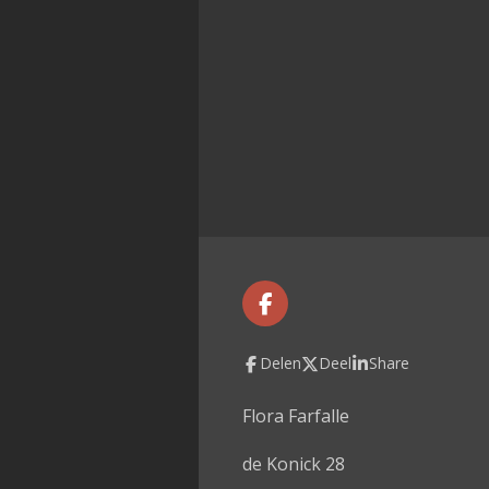
F
a
c
Delen
Deel
Share
e
b
o
Flora Farfalle
o
k
de Konick 28