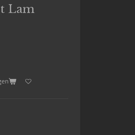
et Lam
gen