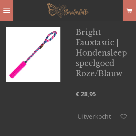
Ga
direct
naar
Bright
de
Fauxtastic |
hoofdinhoud
Hondensleep
speelgoed
Roze/Blauw
€ 28,95
Uitverkocht