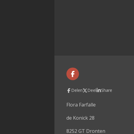
F
a
c
Delen
Deel
Share
e
b
o
Flora Farfalle
o
k
de Konick 28
8252 GT Dronten