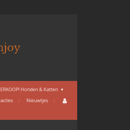
njoy
ERKOOP! Honden & Katten
acties
Nieuwtjes