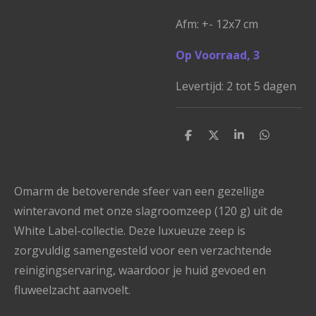
Afm: +- 12x7 cm
Op Voorraad, 3
Levertijd: 2 tot 5 dagen
D
D
S
D
e
e
h
e
l
e
a
l
e
l
r
e
n
e
n
Omarm de betoverende sfeer van een gezellige
winteravond met onze slagroomzeep (120 g) uit de
White Label-collectie. Deze luxueuze zeep is
zorgvuldig samengesteld voor een verzachtende
reinigingservaring, waardoor je huid gevoed en
fluweelzacht aanvoelt.