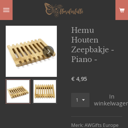
Ga
direct
naar
Hemu
de
Houten
hoofdinhoud
Zeepbakje -
Piano -
€ 4,95
In
winkelwage
Merk: AWGifts Europe