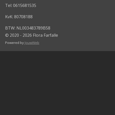
Tel: 0615681535
KvK: 80708188
BTW: NL003483789B58
© 2020 - 2026 Flora Farfalle
Powered by
JouwWeb