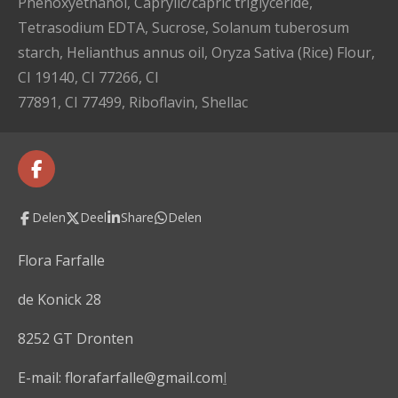
Phenoxyethanol, Caprylic/capric triglyceride,
Tetrasodium EDTA, Sucrose, Solanum tuberosum
starch, Helianthus annus oil, Oryza Sativa (Rice) Flour,
CI 19140, CI 77266, CI
77891, CI 77499, Riboflavin, Shellac
F
a
c
Delen
Deel
Share
Delen
e
b
o
Flora Farfalle
o
k
de Konick 28
8252 GT Dronten
E-mail: florafarfalle@gmail.com
l