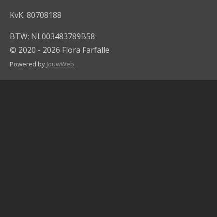
KvK: 80708188
BTW: NL003483789B58
© 2020 - 2026 Flora Farfalle
Powered by
JouwWeb