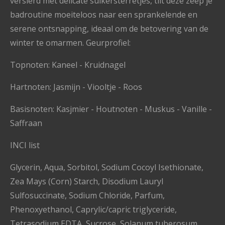
versierd met delicate suikersterretjes, tilt deze zeep je
badroutine moeiteloos naar een sprankelende en
serene ontsnapping, ideaal om de betovering van de
winter te omarmen. Geurprofiel:
Topnoten: Kaneel - Kruidnagel
Hartnoten: Jasmijn - Viooltje - Roos
Basisnoten: Kasjmier - Houtnoten - Muskus - Vanille -
Saffraan
INCI list
Glycerin, Aqua, Sorbitol, Sodium Cocoyl Isethionate,
Zea Mays (Corn) Starch, Disodium Lauryl
Sulfosuccinate, Sodium Chloride, Parfum,
Phenoxyethanol, Caprylic/capric triglyceride,
Tetrasodium EDTA, Sucrose, Solanum tuberosum