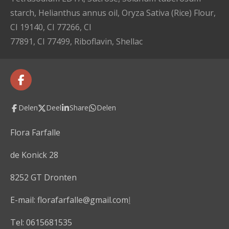
starch, Helianthus annus oil, Oryza Sativa (Rice) Flour,
CI 19140, CI 77266, CI
77891, CI 77499, Riboflavin, Shellac
F
a
c
Delen
Deel
Share
Delen
e
b
o
Flora Farfalle
o
k
de Konick 28
8252 GT Dronten
E-mail: florafarfalle@gmail.com
l
Tel: 0615681535