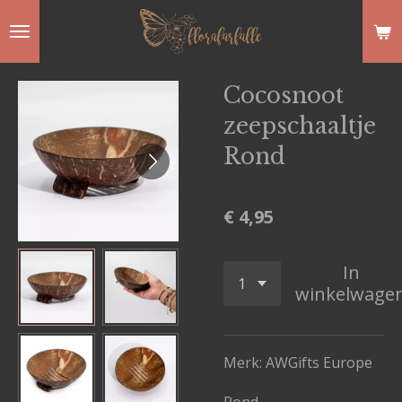
Ga
direct
naar
Cocosnoot
de
zeepschaaltje
hoofdinhoud
Rond
€ 4,95
In
winkelwage
Merk: AWGifts Europe