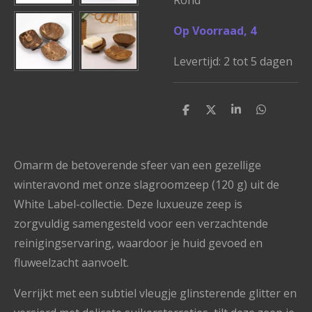
Rond
Op Voorraad, 4
Levertijd: 2 tot 5 dagen
D
D
S
D
e
e
h
e
l
e
a
l
e
l
r
e
n
e
n
Omarm de betoverende sfeer van een gezellige
winteravond met onze slagroomzeep (120 g) uit de
White Label-collectie. Deze luxueuze zeep is
zorgvuldig samengesteld voor een verzachtende
reinigingservaring, waardoor je huid gevoed en
fluweelzacht aanvoelt.
Verrijkt met een subtiel vleugje glinsterende glitter en