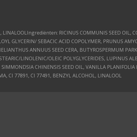
e
e
h
l
e
a
e
l
r
n
e
, LINALOOL
Ingrediënten:
RICINUS COMMUNIS SEED OIL, CO
LOYL GLYCERIN/ SEBACIC ACID COPOLYMER, PRUNUS AMYG
 HELIANTHUS ANNUUS SEED CERA, BUTYROSPERMUM PARK
TEARIC/LINOLENIC/OLEIC POLYGLYCERIDES, LUPINUS AL
 SIMMONDSIA CHINENSIS SEED OIL, VANILLA PLANIFOLIA 
A, CI 77891, CI 77491, BENZYL ALCOHOL, LINALOOL