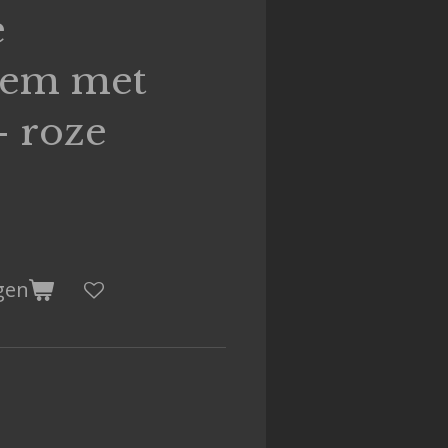
e
sem met
- roze
gen