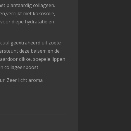
t plantaardig collageen.
n,verrijkt met kokosolie,
voor diepe hydratatie en
ecuul geëxtraheerd uit zoete
ersteunt deze balsem en de
waardoor dikke, soepele lippen
en collageenboost
r. Zeer licht aroma.