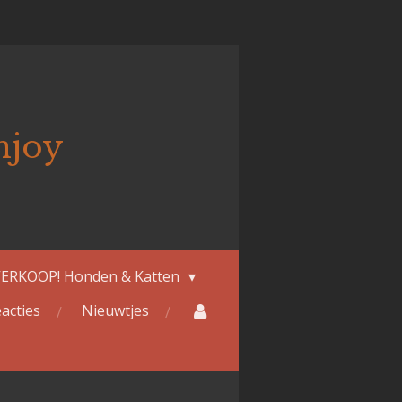
njoy
ERKOOP! Honden & Katten
acties
Nieuwtjes