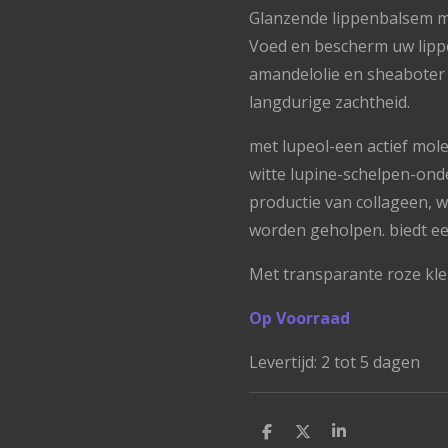
Glanzende lippenbalsem me
Voed en bescherm uw lippe
amandelolie en sheaboter 
langdurige zachtheid.
met lupeol-een actief mol
witte lupine-schelpen-ond
productie van collageen, 
worden geholpen. biedt e
Met transparante roze kleu
Op Voorraad
Levertijd: 2 tot 5 dagen
D
D
S