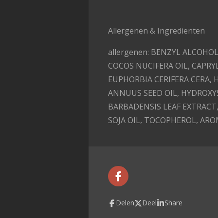
Allergenen & Ingrediënten
allergenen:
BENZYL ALCOHOL
COCOS NUCIFERA OIL, CAPRY
EUPHORBIA CERIFERA CERA,
ANNUUS SEED OIL, HYDROXYS
BARBADENSIS LEAF EXTRACT,
SOJA OIL, TOCOPHEROL, AROM
F
a
c
Delen
Deel
Share
e
b