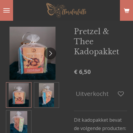
Ga
direct
naar
Pretzel &
de
Thee
hoofdinhoud
Kadopakket
€ 6,50
Uitverkocht
Dit kadopakket bevat
de volgende producten: