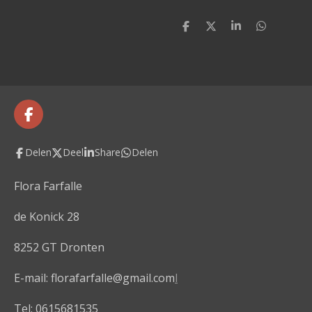
D
D
S
D
e
e
h
e
l
e
a
l
e
l
r
e
n
e
n
F
a
c
Delen
Deel
Share
Delen
e
b
o
Flora Farfalle
o
k
de Konick 28
8252 GT Dronten
E-mail: florafarfalle@gmail.com
l
Tel: 0615681535