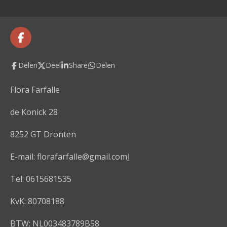
e
l
r
e
n
e
n
F
a
c
Delen
Deel
Share
Delen
e
b
o
Flora Farfalle
o
k
de Konick 28
8252 GT Dronten
E-mail: florafarfalle@gmail.com
l
Tel: 0615681535
KvK: 80708188
BTW: NL003483789B58