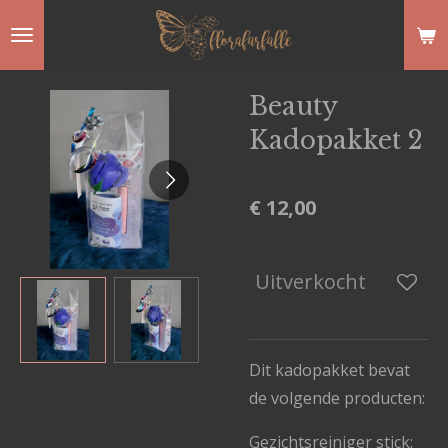
Ga
direct
naar
Beauty
de
Kadopakket 2
hoofdinhoud
€ 12,00
Uitverkocht
Dit kadopakket bevat
de volgende producten:
Gezichtsreiniger stick: