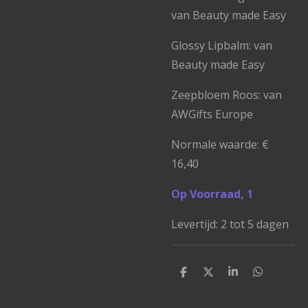
van Beauty made Easy
Glossy Lipbalm: van
Beauty made Easy
Zeepbloem Roos: van
AWGifts Europe
Normale waarde: €
16,40
Op Voorraad, 1
Levertijd: 2 tot 5 dagen
D
D
S
D
e
e
h
e
l
e
a
l