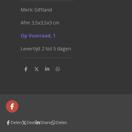
Merk: Giftland
Afm: 3,5x3,5x3 cm
Op Voorraad, 1
Levertijd: 2 tot 5 dagen
D
D
S
D
e
e
h
e
l
e
a
l
e
l
r
e
n
e
n
F
a
c
Delen
Deel
Share
Delen
e
b