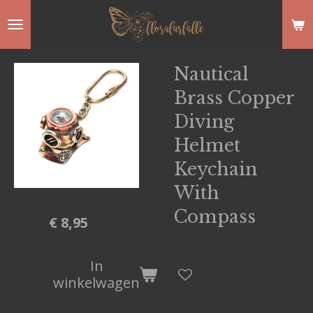
Ga
direct
naar
Nautical
de
Brass Copper
hoofdinhoud
Diving
Helmet
Keychain
With
Compass
€ 8,95
In
winkelwagen