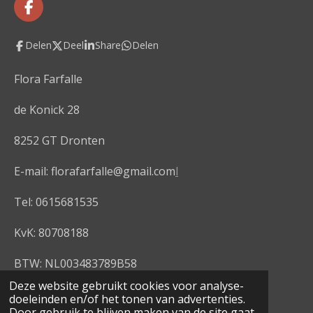
F
a
c
Delen
Deel
Share
Delen
e
b
o
Flora Farfalle
o
k
de Konick 28
8252 GT Dronten
E-mail: florafarfalle@gmail.com
l
Tel: 0615681535
KvK: 80708188
BTW: NL003483789B58
© 2020 - 2026 Flora Farfalle
Deze website gebruikt cookies voor analyse-
doeleinden en/of het tonen van advertenties.
Powered by
JouwWeb
Door gebruik te blijven maken van de site gaat