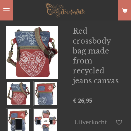
Ga
direct
naar
Red
de
crossbody
hoofdinhoud
bag made
from
recycled
jeans canvas
€ 26,95
Uitverkocht