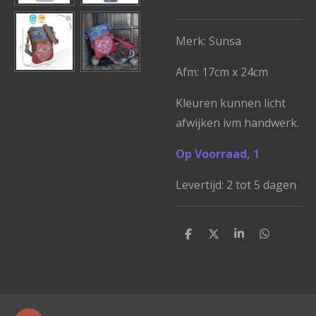
Merk: Sunsa
Afm:
17cm x 24cm
Kleuren kunnen licht
afwijken ivm handwerk.
Op Voorraad, 1
Levertijd: 2 tot 5 dagen
D
D
S
D
e
e
h
e
l
e
a
l
e
l
r
e
n
e
n