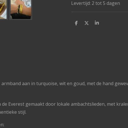
Levertijd: 2 tot 5 dagen
D
D
S
e
e
h
l
e
a
e
l
r
n
e
 armband aan in turquoise, wit en goud, met de hand gew
n de Everest gemaakt door lokale ambachtslieden, met kralen
ntieke stijl.
n: