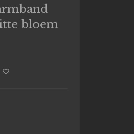
 armband
tte bloem