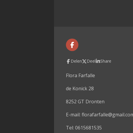
F
a
c
Delen
Deel
Share
e
b
o
Flora Farfalle
o
k
de Konick 28
8252 GT Dronten
E-mail: florafarfalle@gmail.co
Tel: 0615681535