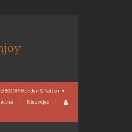
njoy
ERKOOP! Honden & Katten
acties
Nieuwtjes