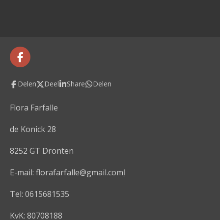
F
a
c
Delen
Deel
Share
Delen
e
b
o
Flora Farfalle
o
k
de Konick 28
8252 GT Dronten
E-mail: florafarfalle@gmail.com
l
Tel: 0615681535
KvK: 80708188