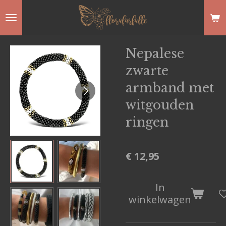
Ga
direct
naar
Nepalese
de
zwarte
hoofdinhoud
armband met
witgouden
ringen
€ 12,95
In
winkelwagen