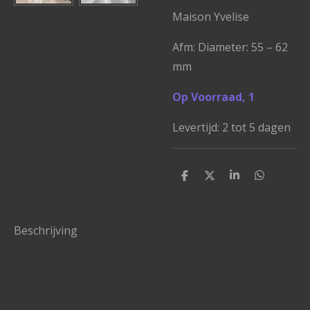
Maison Yvelise
Afm:
Diameter: 55 – 62
mm
Op Voorraad, 1
Levertijd: 2 tot 5 dagen
D
D
S
D
e
e
h
e
l
e
a
l
e
l
r
e
n
e
n
Beschrijving