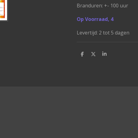
Branduren: +- 100 uur
Op Voorraad, 4
Levertijd: 2 tot 5 dagen
D
D
S
e
e
h
l
e
a
e
l
r
n
e