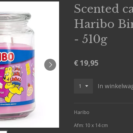
Scented c
Haribo Bi
- 510g
€ 19,95
In winkelwa
Haribo
Afm:
10 x 14 cm