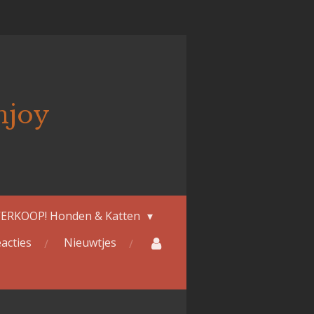
njoy
ERKOOP! Honden & Katten
acties
Nieuwtjes