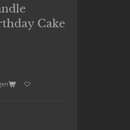
andle
rthday Cake
gen