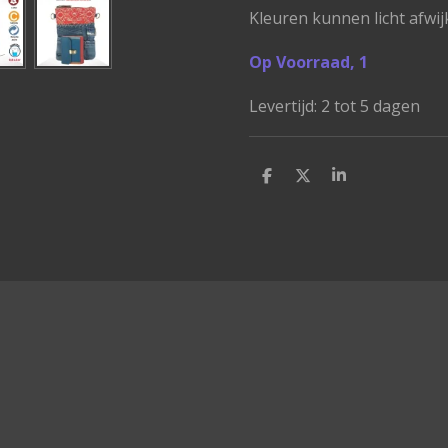
Kleuren kunnen licht afwi
Op Voorraad, 1
Levertijd: 2 tot 5 dagen
D
D
S
e
e
h
l
e
a
e
l
r
n
e