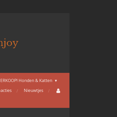
njoy
ERKOOP! Honden & Katten
acties
Nieuwtjes