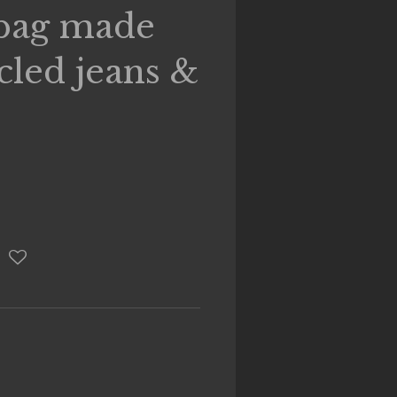
bag made
cled jeans &