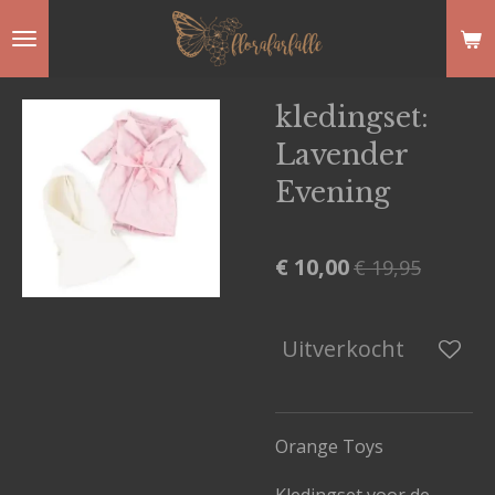
Ga
direct
naar
kledingset:
de
Lavender
hoofdinhoud
Evening
€ 10,00
€ 19,95
Uitverkocht
Orange Toys