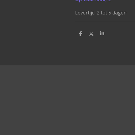
Levertijd: 2 tot 5 dagen
D
D
S
e
e
h
l
e
a
e
l
r
n
e