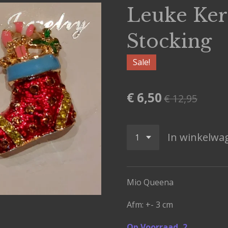
Leuke Ker
Stocking
Sale!
€ 6,50
€ 12,95
In winkelwa
Mio Queena
Afm: +- 3 cm
Op Voorraad, 2