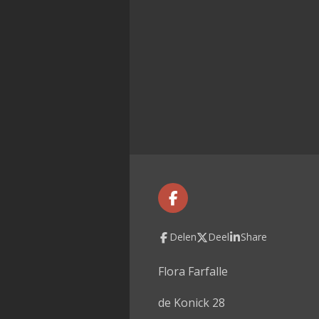
F
a
c
Delen
Deel
Share
e
b
o
Flora Farfalle
o
k
de Konick 28