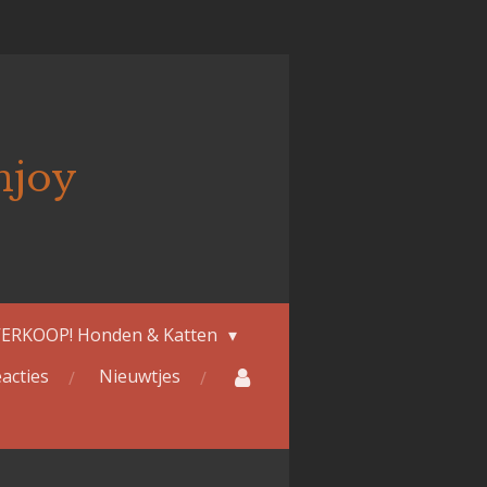
njoy
ERKOOP! Honden & Katten
acties
Nieuwtjes