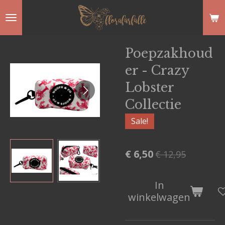
Ga
direct
naar
Poepzakhoud
de
er - Crazy
hoofdinhoud
Lobster
Collectie
Sale!
€ 6,50
€ 12,95
In
winkelwagen