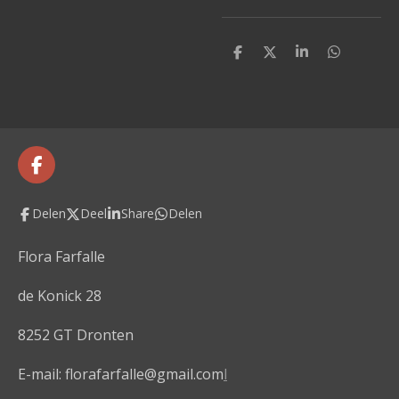
D
D
S
D
e
e
h
e
l
e
a
l
e
l
r
e
n
e
n
F
a
c
Delen
Deel
Share
Delen
e
b
o
Flora Farfalle
o
k
de Konick 28
8252 GT Dronten
E-mail: florafarfalle@gmail.com
l