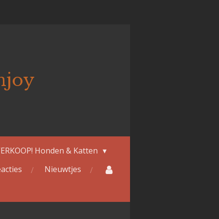
njoy
ERKOOP! Honden & Katten
acties
Nieuwtjes