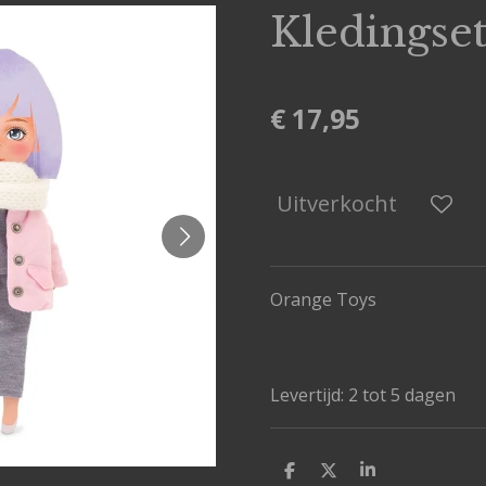
Kledingset
€ 17,95
Uitverkocht
Orange Toys
Levertijd: 2 tot 5 dagen
D
D
S