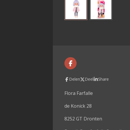
F
a
c
Delen
Deel
Share
e
b
o
Flora Farfalle
o
k
de Konick 28
8252 GT Dronten