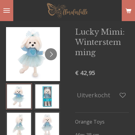
Ga
direct
naar
Lucky Mimi:
de
Winterstem
hoofdinhoud
ming
€ 42,95
Uitverkocht
Orange Toys