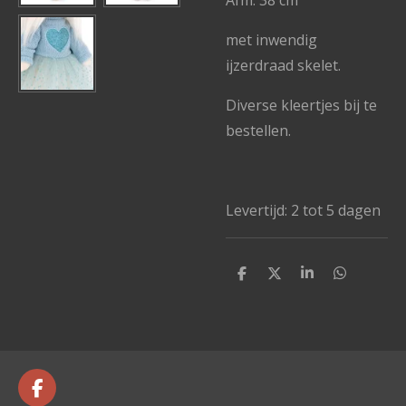
Afm: 38 cm
met inwendig
ijzerdraad skelet.
Diverse kleertjes bij te
bestellen.
Levertijd: 2 tot 5 dagen
D
D
S
D
e
e
h
e
l
e
a
l
e
l
r
e
n
e
n
F