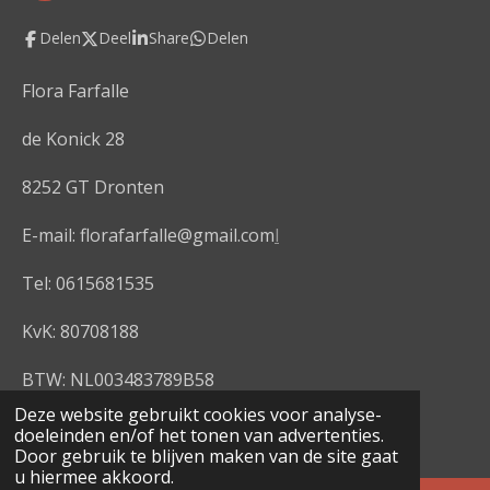
a
c
Delen
Deel
Share
Delen
e
b
o
Flora Farfalle
o
k
de Konick 28
8252 GT Dronten
E-mail: florafarfalle@gmail.com
l
Tel: 0615681535
KvK: 80708188
BTW: NL003483789B58
© 2020 - 2026 Flora Farfalle
Deze website gebruikt cookies voor analyse-
doeleinden en/of het tonen van advertenties.
Powered by
JouwWeb
Door gebruik te blijven maken van de site gaat
u hiermee akkoord.