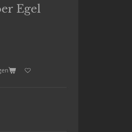
er Egel
gen