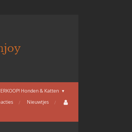
njoy
ERKOOP! Honden & Katten
acties
Nieuwtjes