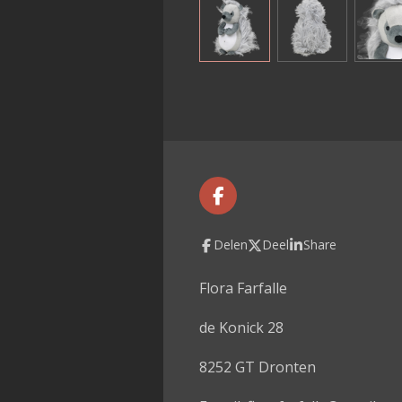
F
a
c
Delen
Deel
Share
e
b
o
Flora Farfalle
o
k
de Konick 28
8252 GT Dronten