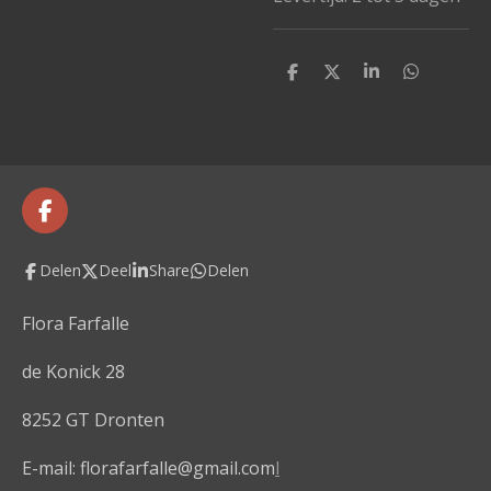
D
D
S
D
e
e
h
e
l
e
a
l
e
l
r
e
n
e
n
F
a
c
Delen
Deel
Share
Delen
e
b
o
Flora Farfalle
o
k
de Konick 28
8252 GT Dronten
E-mail: florafarfalle@gmail.com
l