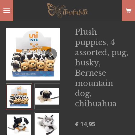
Ga
direct
naar
Plush
de
puppies, 4
hoofdinhoud
assorted, pug,
husky,
Bernese
mountain
dog,
chihuahua
€ 14,95