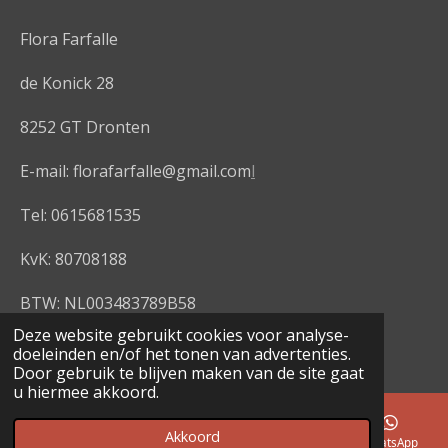
e
b
o
Flora Farfalle
o
k
de Konick 28
8252 GT Dronten
E-mail: florafarfalle@gmail.com
l
Tel: 0615681535
KvK: 80708188
BTW: NL003483789B58
© 2020 - 2026 Flora Farfalle
Deze website gebruikt cookies voor analyse-
doeleinden en/of het tonen van advertenties.
Powered by
JouwWeb
Door gebruik te blijven maken van de site gaat
u hiermee akkoord.
Akkoord
E-mailadres
Telefoonnummer
Kaart
WhatsApp