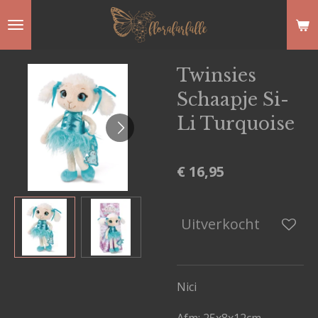
Ga
direct
naar
Twinsies
de
Schaapje Si-
hoofdinhoud
Li Turquoise
€ 16,95
Uitverkocht
Nici