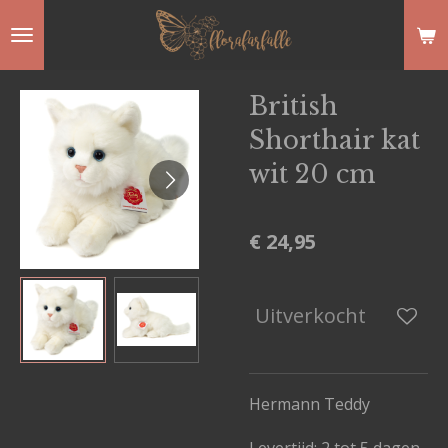
Ga
direct
naar
British
de
Shorthair kat
hoofdinhoud
wit 20 cm
€ 24,95
Uitverkocht
Hermann Teddy