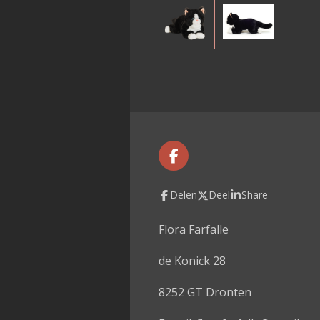
F
a
c
Delen
Deel
Share
e
b
o
Flora Farfalle
o
k
de Konick 28
8252 GT Dronten