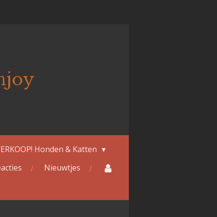
njoy
ERKOOP! Honden & Katten
acties
Nieuwtjes