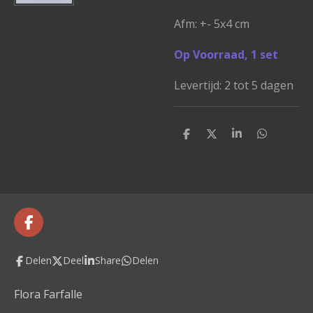
Afm: +- 5x4 cm
Op Voorraad, 1 set
Levertijd: 2 tot 5 dagen
D
D
S
D
e
e
h
e
l
e
a
l
e
l
r
e
n
e
n
F
a
c
Delen
Deel
Share
Delen
e
b
o
Flora Farfalle
o