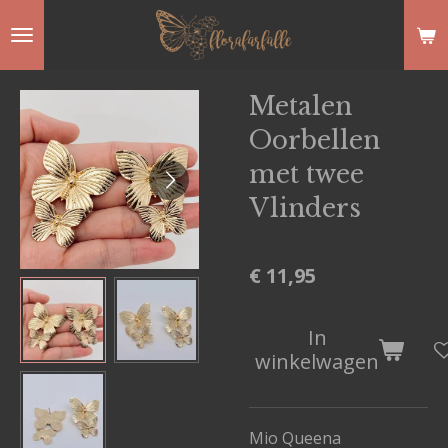
Ga
direct
naar
Metalen
de
Oorbellen
hoofdinhoud
met twee
Vlinders
€ 11,95
In
winkelwagen
Mio Queena