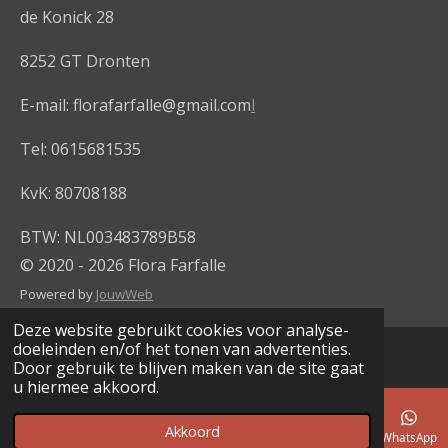
k
de Konick 28
8252 GT Dronten
E-mail: florafarfalle@gmail.com
l
Tel: 0615681535
KvK: 80708188
BTW: NL003483789B58
© 2020 - 2026 Flora Farfalle
Powered by
JouwWeb
Deze website gebruikt cookies voor analyse-
doeleinden en/of het tonen van advertenties.
Door gebruik te blijven maken van de site gaat
u hiermee akkoord.
Akkoord
E-mailadres
Telefoonnummer
Kaart
WhatsApp