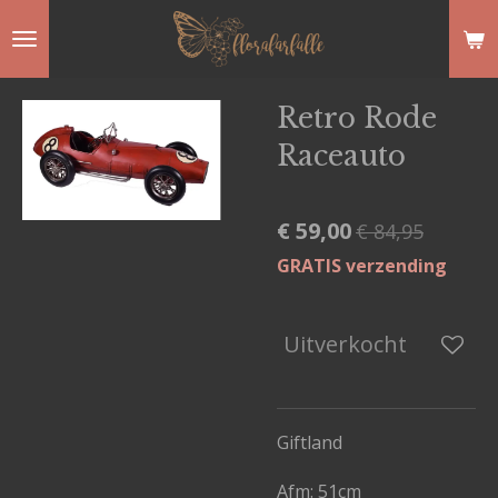
Ga
direct
naar
Retro Rode
de
Raceauto
hoofdinhoud
€ 59,00
€ 84,95
GRATIS verzending
Uitverkocht
Giftland
Afm: 51cm